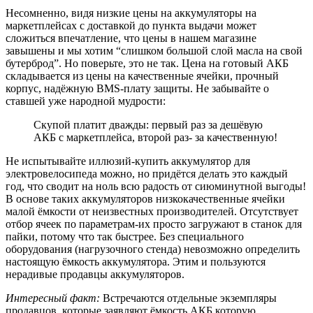
Несомненно, видя низкие цены на аккумуляторы на
маркетплейсах с доставкой до пункта выдачи может
сложиться впечатление, что цены в нашем магазине
завышены и мы хотим “слишком большой слой масла на свой
бутерброд”. Но поверьте, это не так. Цена на готовый АКБ
складывается из цены на качественные ячейки, прочный
корпус, надёжную BMS-плату защиты. Не забывайте о
ставшей уже народной мудрости:
Скупой платит дважды: первый раз за дешёвую
АКБ с маркетплейса, второй раз- за качественную!
Не испытывайте иллюзий-купить аккумулятор для
электровелосипеда можно, но придётся делать это каждый
год, что сводит на ноль всю радость от сиюминутной выгоды!
В основе таких аккумуляторов низкокачественные ячейки
малой ёмкости от неизвестных производителей. Отсутствует
отбор ячеек по параметрам-их просто загружают в станок для
пайки, потому что так быстрее. Без специального
оборудования (нагрузочного стенда) невозможно определить
настоящую ёмкость аккумулятора. Этим и пользуются
нерадивые продавцы аккумуляторов.
Интересный факт:
Встречаются отдельные экземпляры
продавцов, которые заявляют ёмкость АКБ которую