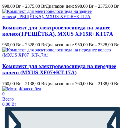
998,00
Br
–
2375,00
Br
Диапазон цен: 998,00 Br – 2375,00 Br
Комплект для электровелосипеда на заднее
колесо(ТРЕЩЁТКА), MXUS XF15R+KT17A
950,00
Br
–
2328,00
Br
Диапазон цен: 950,00 Br – 2328,00 Br
Комплект для электровелосипеда на переднее
колесо (MXUS XF07+KT-17A)
760,00
Br
–
2138,00
Br
Диапазон цен: 760,00 Br – 2138,00 Br
0
Всего
0,00
Br