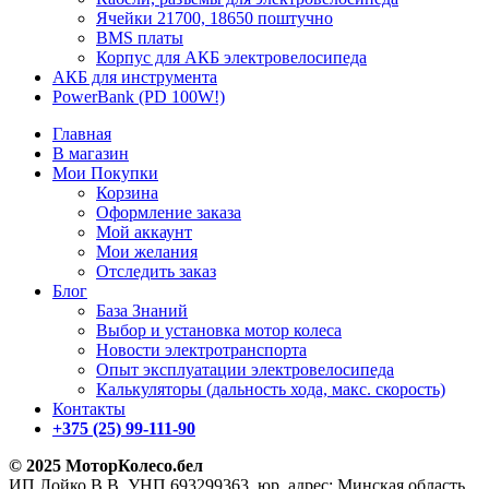
Ячейки 21700, 18650 поштучно
BMS платы
Корпус для АКБ электровелосипеда
АКБ для инструмента
PowerBank (PD 100W!)
Главная
В магазин
Мои Покупки
Корзина
Оформление заказа
Мой аккаунт
Мои желания
Отследить заказ
Блог
База Знаний
Выбор и установка мотор колеса
Новости электротранспорта
Опыт эксплуатации электровелосипеда
Калькуляторы (дальность хода, макс. скорость)
Контакты
+375 (25) 99-111-90
© 2025 МоторКолесо.бел
ИП Лойко В.В. УНП 693299363, юр. адрес: Минская область,