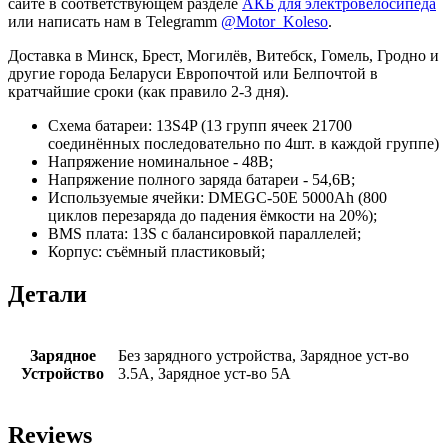
сайте в соответствующем разделе
АКБ для электровелосипеда
или написать нам в Telegramm
@Motor_Koleso
.
Доставка в Минск, Брест, Могилёв, Витебск, Гомель, Гродно и
другие города Беларуси Европочтой или Белпочтой в
кратчайшие сроки (как правило 2-3 дня).
Схема батареи: 13S4P (13 групп ячеек 21700
соединённых последовательно по 4шт. в каждой группе)
Напряжение номинальное - 48В;
Напряжение полного заряда батареи - 54,6В;
Используемые ячейки: DMEGC-50E 5000Ah (800
циклов перезаряда до падения ёмкости на 20%);
BMS плата: 13S с балансировкой параллелей;
Корпус: съёмный пластиковый;
Детали
Зарядное
Без зарядного устройства, Зарядное уст-во
Устройство
3.5A, Зарядное уст-во 5А
Reviews