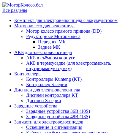
Все разделы
Комплект для электровелосипеда с аккумулятором
Мотор колесо для велосипеда
Мотор колесо прямого привода (DD)
Редукторные Моторколёса
Переднее МК
Заднее МК
АКБ для электровелосипеда
АКБ в съёмном корпусе
АКБ в термоусадке (для электросамоката,
внутрирамную сумку)
Контроллеры
Контроллеры Kunteng (KT)
Контроллер S-серии
Дисплеи для электровелосипеда
Дисплеи контроллера KT
Дисплеи S-серии
Зарядные устройства
Зарядные устройства 36В (10S)
Зарядные устройства 48В (13S)
Запчасти для электровелосипедов
Освещение и сигнализация
Кабели, разъёмы для электровелосипеда