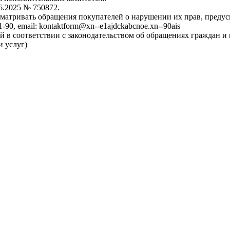
6.2025 № 750872.
сматривать обращения покупателей о нарушении их прав, преду
-90, email: kontaktform@xn--e1ajdckabcnoe.xn--90ais
 в соответствии с законодательством об обращениях граждан и
и услуг)