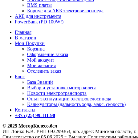
BMS платы
Корпус для АКБ электровелосипеда
АКБ для инструмента
PowerBank (PD 100W!)
Главная
В магазин
Мои Покупки
Корзина
Оформление заказа
Мой аккаунт
Мои желания
Отследить заказ
Блог
База Знаний
Выбор и установка мотор колеса
Новости электротранспорта
Опыт эксплуатации электровелосипеда
Калькуляторы (дальность хода, макс. скорость)
Контакты
+375 (25) 99-111-90
© 2025 МоторКолесо.бел
ИП Лойко В.В. УНП 693299363, юр. адрес: Минская область, г. 
Свидетельство от 05.06.2025 г. Выдано: Солигорским районн