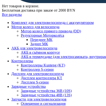
Нет товаров в корзине.
Бесплатная доставка при заказе от 2000 BYN
Все разделы
Комплект для электровелосипеда с аккумулятором
Мотор колесо для велосипеда
Мотор колесо прямого привода (DD)
Редукторные Моторколёса
Переднее МК
Заднее МК
АКБ для электровелосипеда
АКБ в съёмном корпусе
АКБ в термоусадке (для электросамоката, внутрир
Контроллеры
Контроллеры Kunteng (KT)
Контроллер S-серии
Дисплеи для электровелосипеда
Дисплеи контроллера KT
Дисплеи S-серии
Зарядные устройства
Зарядные устройства 36В (10S)
Зарядные устройства 48В (13S)
Запчасти для электровелосипедов
Освещение и сигнализация