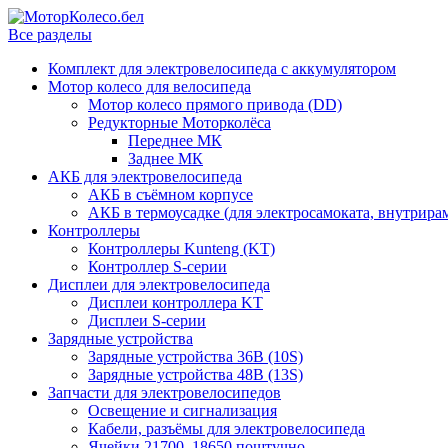
Все разделы
Комплект для электровелосипеда с аккумулятором
Мотор колесо для велосипеда
Мотор колесо прямого привода (DD)
Редукторные Моторколёса
Переднее МК
Заднее МК
АКБ для электровелосипеда
АКБ в съёмном корпусе
АКБ в термоусадке (для электросамоката, внутрир
Контроллеры
Контроллеры Kunteng (KT)
Контроллер S-серии
Дисплеи для электровелосипеда
Дисплеи контроллера KT
Дисплеи S-серии
Зарядные устройства
Зарядные устройства 36В (10S)
Зарядные устройства 48В (13S)
Запчасти для электровелосипедов
Освещение и сигнализация
Кабели, разъёмы для электровелосипеда
Ячейки 21700, 18650 поштучно