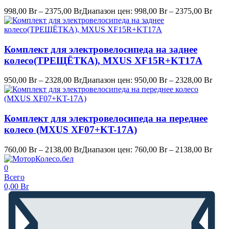
998,00
Br
–
2375,00
Br
Диапазон цен: 998,00 Br – 2375,00 Br
Комплект для электровелосипеда на заднее
колесо(ТРЕЩЁТКА), MXUS XF15R+KT17A
950,00
Br
–
2328,00
Br
Диапазон цен: 950,00 Br – 2328,00 Br
Комплект для электровелосипеда на переднее
колесо (MXUS XF07+KT-17A)
760,00
Br
–
2138,00
Br
Диапазон цен: 760,00 Br – 2138,00 Br
0
Всего
0,00
Br