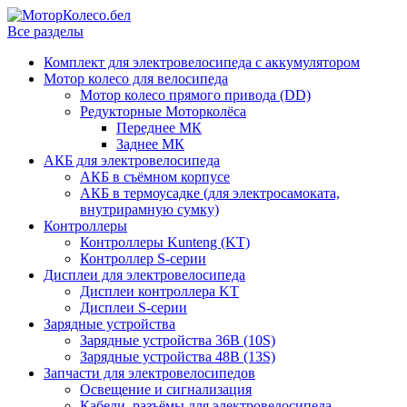
Все разделы
Комплект для электровелосипеда с аккумулятором
Мотор колесо для велосипеда
Мотор колесо прямого привода (DD)
Редукторные Моторколёса
Переднее МК
Заднее МК
АКБ для электровелосипеда
АКБ в съёмном корпусе
АКБ в термоусадке (для электросамоката,
внутрирамную сумку)
Контроллеры
Контроллеры Kunteng (KT)
Контроллер S-серии
Дисплеи для электровелосипеда
Дисплеи контроллера KT
Дисплеи S-серии
Зарядные устройства
Зарядные устройства 36В (10S)
Зарядные устройства 48В (13S)
Запчасти для электровелосипедов
Освещение и сигнализация
Кабели, разъёмы для электровелосипеда