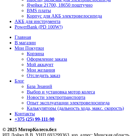
Ячейки 21700, 18650 поштучно
BMS платы
Корпус для АКБ электровелосипеда
АКБ для инструмента
PowerBank (PD 100W!)
Главная
В магазин
Мои Покупки
Корзина
Оформление заказа
Мой аккаунт
Мои желания
Отследить заказ
Блог
База Знаний
Выбор и установка мотор колеса
Новости электротранспорта
Опыт эксплуатации электровелосипеда
Калькуляторы (дальность хода, макс. скорость)
Контакты
+375 (25) 99-111-90
© 2025 МоторКолесо.бел
ИП Лойко В.В. УНП 693299363, юр. адрес: Минская область,